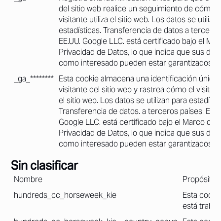
del sitio web realice un seguimiento de cómo e
visitante utiliza el sitio web. Los datos se utiliza
estadísticas. Transferencia de datos a terceros
EE.UU. Google LLC. está certificado bajo el Ma
Privacidad de Datos, lo que indica que sus de
como interesado pueden estar garantizados.
_ga_********
Esta cookie almacena una identificación única
visitante del sitio web y rastrea cómo el visitante
el sitio web. Los datos se utilizan para estadísti
Transferencia de datos. a terceros países: EE.U
Google LLC. está certificado bajo el Marco de
Privacidad de Datos, lo que indica que sus de
como interesado pueden estar garantizados.
Sin clasificar
Nombre
Propósito
hundreds_cc_horseweek_kie
Esta cookie
está traba