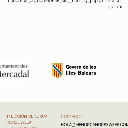
hundreds_cc_horseweek_kie__country_popup
Esta cookie
está traba
1ª EDICIÓN MENORCA
CONTACTO
HORSE WEEK
HOLA@MENORCAHORSEWEEK.CO