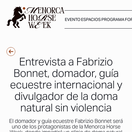
EVENTO
ESPACIOS
PROGRAMA
FO
Entrevista a Fabrizio
Bonnet, domador, guía
ecuestre internacional y
divulgador de la doma
natural sin violencia
El domador y guía ecuestre Fabrizio Bonnet será
uno de los protagonistas de la Menorca Horse