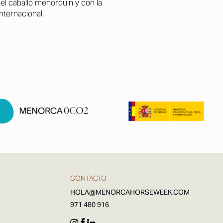
l caballo menorquín y con la
nternacional.
CONTACTO
HOLA@MENORCAHORSEWEEK.COM
971 480 916