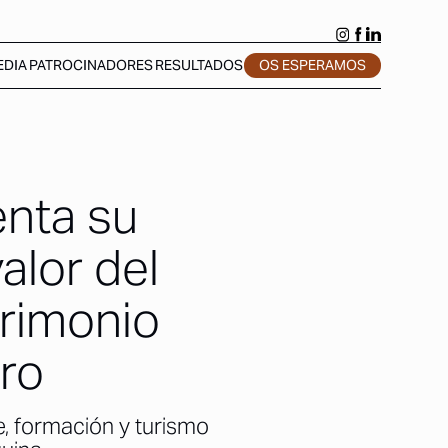
EDIA
PATROCINADORES
RESULTADOS
OS ESPERAMOS
nta su
alor del
rimonio
uro
e, formación y turismo